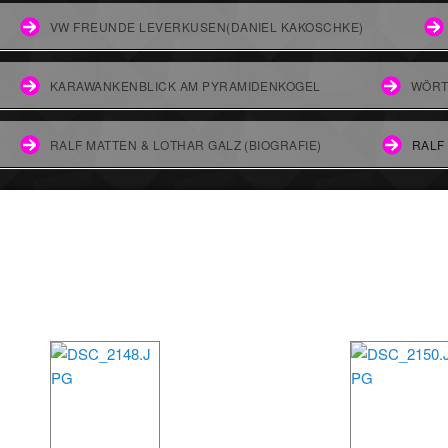
VW FREUNDE LEVERKUSEN(DANIEL KAKOSCHKE)
KARAWANKENBLICK AM PYRAMIDENKOGEL
WÖRT
RALF MATTEN & LOTHAR GALZ (BIOGRAFIE)
RALF
Unsere Treffen FOTO`s