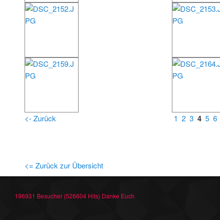
<- Zurück
1
2
3
4
5
6
<= Zurück zur Übersicht
196931 Besucher (526604 Hits) Danke Euch