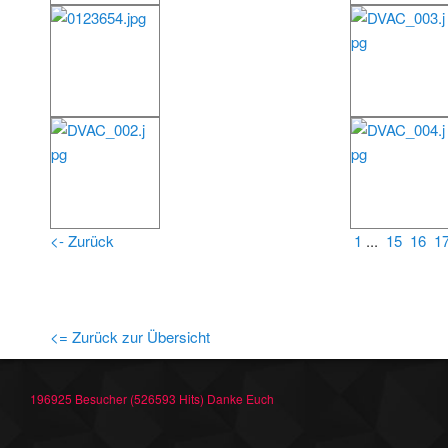
<- Zurück
1
...
15
16
1
<= Zurück zur Übersicht
196925 Besucher (526593 Hits) Danke Euch