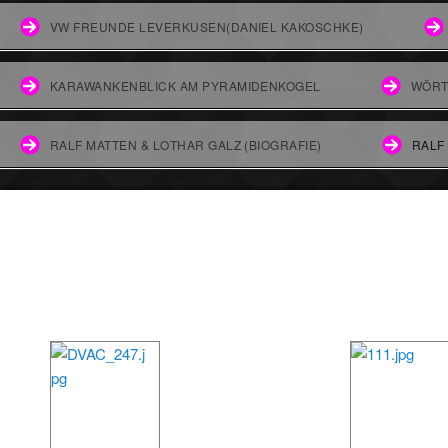
VW FREUNDE LEVERKUSEN(DANIEL KAKOSCHKE)
KARAWANKENBLICK AM PYRAMIDENKOGEL
WÖRT
RALF MATTEN & LOTHAR GALZ (BIOGRAFIE)
RALF
Unsere Treffen FOTO`s